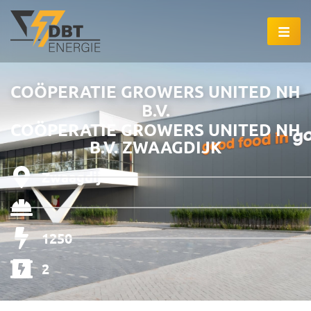
COÖPERATIE GROWERS UNITED NH
B.V.
COÖPERATIE GROWERS UNITED NH
B.V. ZWAAGDIJK
Zwaagdijk
1250
2