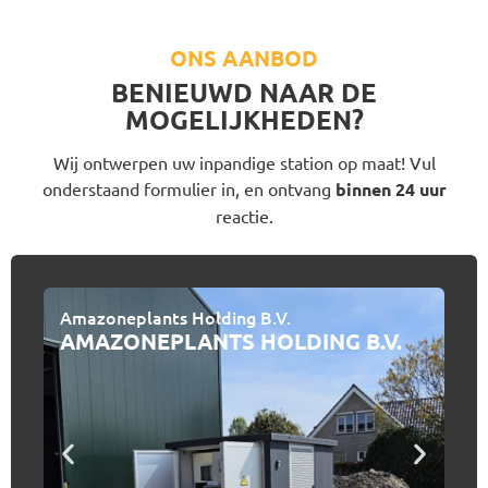
ONS AANBOD
BENIEUWD NAAR DE
MOGELIJKHEDEN?
Wij ontwerpen uw inpandige station op maat! Vul
onderstaand formulier in, en ontvang
binnen 24 uur
reactie.
Amazoneplants Holding B.V.
K.A
AMAZONEPLANTS HOLDING B.V.
K.